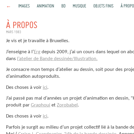
←
IMAGES
ANIMATION
BD
MUSIQUE
OBJETS FINIS
À PROPO
À PROPOS
MARS 1983
Je vis et je travaille à Bruxelles.
J’enseigne à l’
Erg
depuis 2009, j’ai un cours dans lequel on ab
dans
l’atelier de Bande dessinée/Illustration.
Je consacre mon temps d’atelier au dessin, soit pour des proj
d’animation autoproduits.
Des choses à voir
ici
.
J’ai passé pas mal d’années un projet d’animation en dessin, "Ki
produit par
Graphoui
et
Zorobabel
.
Des choses à voir
ici
.
Parfois je surgit au milieu d’un projet collectif lié à la band