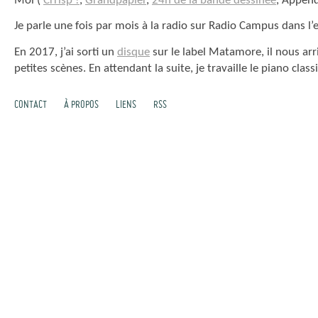
Moi (
Crrisp !
,
Grandpapier
,
24h de la bande dessinée
, Append
Je parle une fois par mois à la radio sur Radio Campus dans l
En 2017, j’ai sorti un
disque
sur le label Matamore, il nous arri
petites scènes. En attendant la suite, je travaille le piano clas
CONTACT
À PROPOS
LIENS
RSS