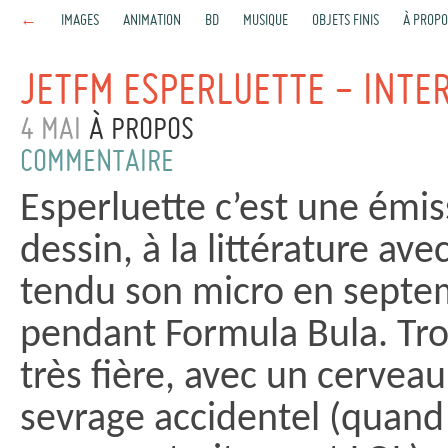
←
IMAGES
ANIMATION
BD
MUSIQUE
OBJETS FINIS
À PROPO
JETFM ESPERLUETTE - INTE
4 MAI
À PROPOS
COMMENTAIRE
Esperluette c’est une émis
dessin, à la littérature av
tendu son micro en septe
pendant Formula Bula. Tro
très fière, avec un cervea
sevrage accidentel (quand